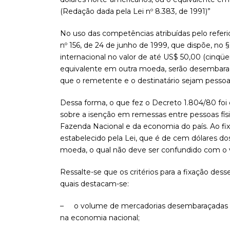
(Redação dada pela Lei nº 8.383, de 1991)”
No uso das competências atribuídas pelo referid
nº 156, de 24 de junho de 1999, que dispõe, no 
internacional no valor de até US$ 50,00 (cinqü
equivalente em outra moeda, serão desembara
que o remetente e o destinatário sejam pessoas 
Dessa forma, o que fez o Decreto 1.804/80 foi 
sobre a isenção em remessas entre pessoas fís
Fazenda Nacional e da economia do país. Ao fix
estabelecido pela Lei, que é de cem dólares d
moeda, o qual não deve ser confundido com o va
Ressalte-se que os critérios para a fixação des
quais destacam-se:
– o volume de mercadorias desembaraçadas n
na economia nacional;