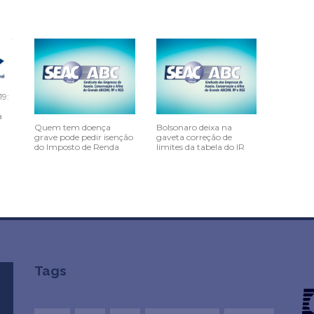
19:
a
Quem tem doença
Bolsonaro deixa na
grave pode pedir isenção
gaveta correção de
do Imposto de Renda
limites da tabela do IR
Tags