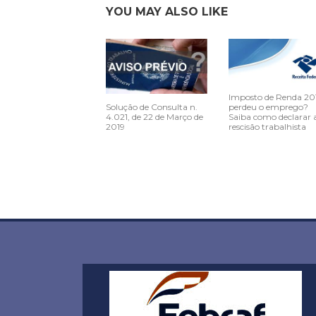
YOU MAY ALSO LIKE
Imposto de Renda 20
Solução de Consulta n.
perdeu o emprego?
4.021, de 22 de Março de
Saiba como declarar 
2019
rescisão trabalhista