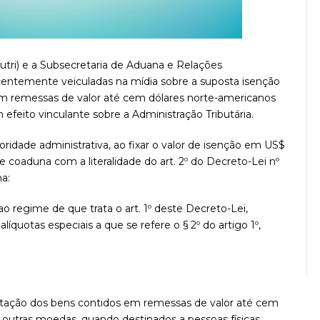
utri) e a Subsecretaria de Aduana e Relações
ecentemente veiculadas na mídia sobre a suposta isenção
m remessas de valor até cem dólares norte-americanos
 efeito vinculante sobre a Administração Tributária.
ridade administrativa, ao fixar o valor de isenção em US$
se coaduna com a literalidade do art. 2º do Decreto-Lei nº
a:
ao regime de que trata o art. 1º deste Decreto-Lei,
alíquotas especiais a que se refere o § 2º do artigo 1º,
ortação dos bens contidos em remessas de valor até cem
 outras moedas, quando destinados a pessoas físicas.