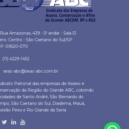
Rua Amazonas, 439 - 5º andar - Sala 51
irro: Centro - São Caetano do Sul/SP
P: 09520-070
(11) 4229-1452
seac-abc@seac-abc.com.br
ndicato Patronal das empresas de Asseio e
nservação da Região do Grande ABC, cobrindo
 cidades de Santo André, São Bernardo do
mpo, São Caetano do Sul, Diadema, Mauá,
beirão Pires e Rio Grande da Serra