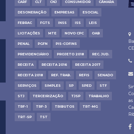
CARF
CLT
CNJ
CONSUMIDOR
CÂMARA
DESONERAÇÃO
EMPRESAS
ESOCIAL
FEBRAC
FGTS
INSS
ISS
LEIS
LICITAÇÕES
MTE
NOVO CPC
OAB
Ba
PENAL
PGFN
PIS-COFINS
CE
PREVIDENCIÁRIO
PROJETO 2018
REC. JUD.
RECEITA
RECEITA 2016
RECEITA 2017
RECEITA 2018
REF. TRAB.
REFIS
SENADO
SERVIÇOS
SIMPLES
SP
SPED
STF
Si
Co
STJ
TERCEIRIZAÇÃO
TJSP
TRABALHO
as
TRF-1
TRF-3
TRIBUTOS
TRT-MG
Ca
Ri
TRT-SP
TST