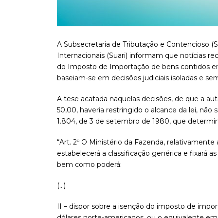
A Subsecretaria de Tributação e Contencioso (S
Internacionais (Suari) informam que notícias r
do Imposto de Importação de bens contidos e
baseiam-se em decisões judiciais isoladas e sem
A tese acatada naquelas decisões, de que a auto
50,00, haveria restringido o alcance da lei, não 
1.804, de 3 de setembro de 1980, que determin
“Art. 2º O Ministério da Fazenda, relativamente 
estabelecerá a classificação genérica e fixará as 
bem como poderá:
(…)
II – dispor sobre a isenção do imposto de imp
dólares norte-americanos, ou o equivalente em