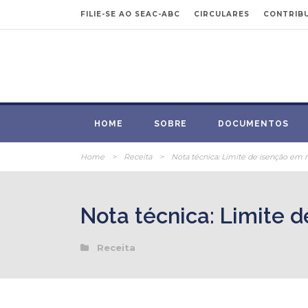
FILIE-SE AO SEAC-ABC
CIRCULARES
CONTRIBU
HOME
SOBRE
DOCUMENTOS
Home
>
Receita
>
Nota técnica: Limite de isenção em
Nota técnica: Limite 
Receita