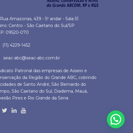
Rua Amazonas, 439 - 5º andar - Sala 51
irro: Centro - São Caetano do Sul/SP
P: 09520-070
(11) 4229-1452
seac-abc@seac-abc.com.br
ndicato Patronal das empresas de Asseio e
nservação da Região do Grande ABC, cobrindo
 cidades de Santo André, São Bernardo do
mpo, São Caetano do Sul, Diadema, Mauá,
beirão Pires e Rio Grande da Serra