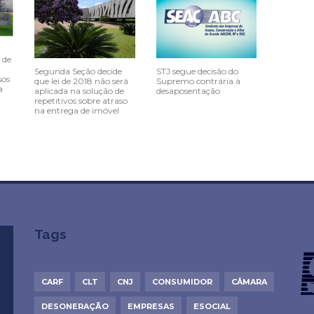
 de
Segunda Seção decide
STJ segue decisão do
sos
que lei de 2018 não será
Supremo contrária à
a
aplicada na solução de
desaposentação
repetitivos sobre atraso
na entrega de imóvel
Tags
CARF
CLT
CNJ
CONSUMIDOR
CÂMARA
DESONERAÇÃO
EMPRESAS
ESOCIAL