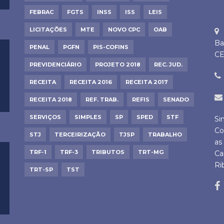
FEBRAC
FGTS
INSS
ISS
LEIS
LICITAÇÕES
MTE
NOVO CPC
OAB
Ba
PENAL
PGFN
PIS-COFINS
CE
PREVIDENCIÁRIO
PROJETO 2018
REC. JUD.
RECEITA
RECEITA 2016
RECEITA 2017
RECEITA 2018
REF. TRAB.
REFIS
SENADO
SERVIÇOS
SIMPLES
SP
SPED
STF
Si
Co
STJ
TERCEIRIZAÇÃO
TJSP
TRABALHO
as
TRF-1
TRF-3
TRIBUTOS
TRT-MG
Ca
Ri
TRT-SP
TST