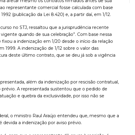
deria afetar mesmo os contratos firmados antes de sua
 ao representante comercial fosse calculada com base
92 (publicação da Lei 8.420) e, a partir daí, em 1/12.
ecurso no STJ, ressaltou que a jurisprudência recente
a vigente quando de sua celebração”. Com base nessa
 fixou a indenização em 1/20 desde o início da relação
em 1999. A indenização de 1/12 sobre o valor das
tura deste último contrato, que se deu já sob a vigência
presentada, além da indenização por rescisão contratual,
iso prévio. A representada sustentou que o pedido de
 atuação e quebra da exclusividade, por isso não se
deral, o ministro Raul Araújo entendeu que, mesmo que a
 é devida a indenização por aviso prévio.