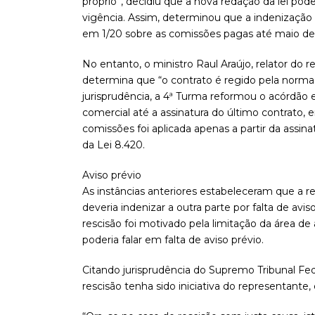
próprio”, decidiu que a nova redação da lei po
vigência. Assim, determinou que a indenização
em 1/20 sobre as comissões pagas até maio de 19
No entanto, o ministro Raul Araújo, relator do r
determina que “o contrato é regido pela norm
jurisprudência, a 4ª Turma reformou o acórdão e
comercial até a assinatura do último contrato, 
comissões foi aplicada apenas a partir da assina
da Lei 8.420.
Aviso prévio
As instâncias anteriores estabeleceram que a re
deveria indenizar a outra parte por falta de av
rescisão foi motivado pela limitação da área de
poderia falar em falta de aviso prévio.
Citando jurisprudência do Supremo Tribunal Fe
rescisão tenha sido iniciativa do representante,