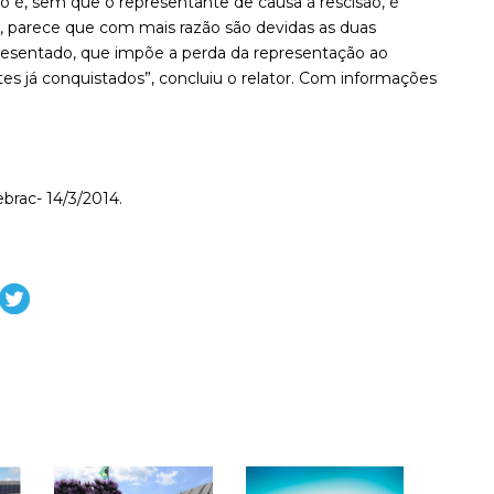
sto é, sem que o representante dê causa à rescisão, é
o, parece que com mais razão são devidas as duas
presentado, que impõe a perda da representação ao
tes já conquistados”, concluiu o relator. Com informações
ebrac- 14/3/2014.