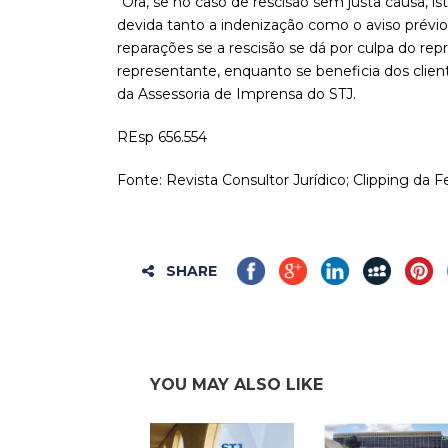
“Ora, se no caso de rescisão sem justa causa, i
devida tanto a indenização como o aviso prévi
reparações se a rescisão se dá por culpa do re
representante, enquanto se beneficia dos clien
da Assessoria de Imprensa do STJ.
REsp 656.554
Fonte: Revista Consultor Jurídico; Clipping da F
SHARE
YOU MAY ALSO LIKE