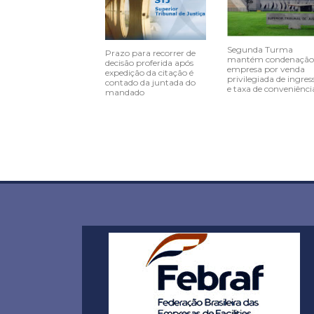
Segunda Turma
Prazo para recorrer de
mantém condenação
decisão proferida após
empresa por venda
expedição da citação é
privilegiada de ingres
contado da juntada do
e taxa de conveniênci
mandado