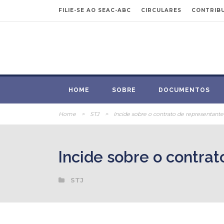
FILIE-SE AO SEAC-ABC
CIRCULARES
CONTRIBU
HOME
SOBRE
DOCUMENTOS
Home
>
STJ
>
Incide sobre o contrato de representante 
Incide sobre o contrat
STJ