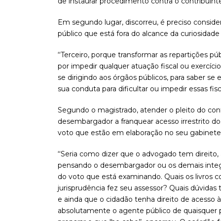
de instaurar procedimento contra o contribuinte
Em segundo lugar, discorreu, é preciso conside
público que está fora do alcance da curiosidade 
‘‘Terceiro, porque transformar as repartições p
por impedir qualquer atuação fiscal ou exercíci
se dirigindo aos órgãos públicos, para saber se
sua conduta para dificultar ou impedir essas fis
Segundo o magistrado, atender o pleito do con
desembargador a franquear acesso irrestrito d
voto que estão em elaboração no seu gabinete
‘‘Seria como dizer que o advogado tem direito,
pensando o desembargador ou os demais integr
do voto que está examinando. Quais os livros 
jurisprudência fez seu assessor? Quais dúvidas 
e ainda que o cidadão tenha direito de acesso
absolutamente o agente público de quaisquer po