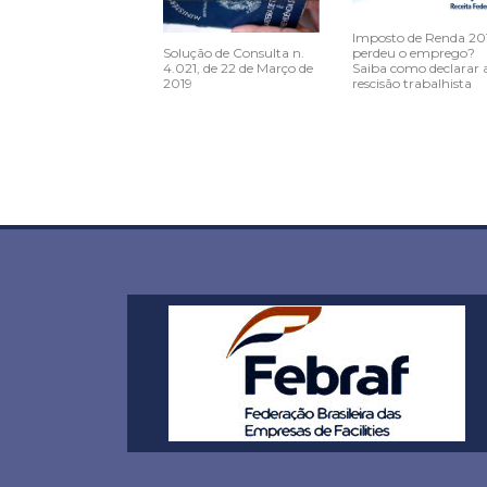
Imposto de Renda 20
Solução de Consulta n.
perdeu o emprego?
4.021, de 22 de Março de
Saiba como declarar 
2019
rescisão trabalhista