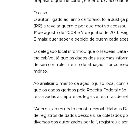
preparar o que lhe cabe’’, encerrou. O acórdão 
O caso
O autor, ligado ao ramo cartorário, foi à Justiç
(PR) a revelar quem e por que motivo acessou 
1º de agosto de 2008 e 7 de junho de 2011. Exig
E mais: quer saber a pedido de quem cada acess
O delegado local informou que o Habeas Data
era cabível, já que os dados dos sistemas info
de seu controle interno de atuação. Por conse
mérito.
Ao analisar o mérito da ação, o juízo local, com
que os dados geridos pela Receita Federal não
ressalvadas as hipóteses legais e restritas de rela
‘‘Ademais, o remédio constitucional [Habeas D
de registros de dados pessoais, se coletados p
diversos dos autorizados por lei’’, registrou a se