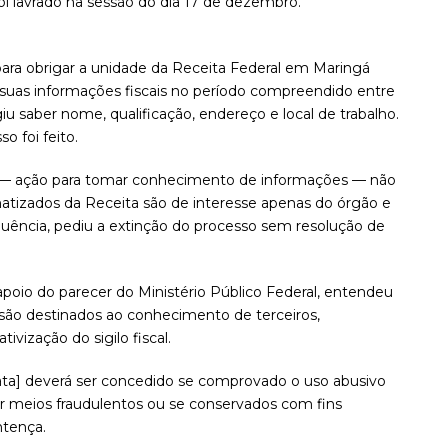
foi lavrado na sessão do dia 17 de dezembro.
a para obrigar a unidade da Receita Federal em Maringá
suas informações fiscais no período compreendido entre
iu saber nome, qualificação, endereço e local de trabalho.
o foi feito.
 — ação para tomar conhecimento de informações — não
rmatizados da Receita são de interesse apenas do órgão e
quência, pediu a extinção do processo sem resolução de
 apoio do parecer do Ministério Público Federal, entendeu
 são destinados ao conhecimento de terceiros,
tivização do sigilo fiscal.
ata] deverá ser concedido se comprovado o uso abusivo
or meios fraudulentos ou se conservados com fins
ntença.