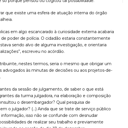
 só porque pensou ou cogitou tal possibilidade.
rar que existe uma esfera de atuação interna do órgão
alheia.
úblicas em algo escancarado à curiosidade externa acabaria
o de poder de polícia. O cidadão estaria constantemente
 estava sendo alvo de alguma investigação, e orientaria
calizações’’, escreveu no acórdão.
tribuinte, nestes termos, seria o mesmo que obrigar um
os advogados às minutas de decisões ou aos projetos-de-
.
 antes da sessão de julgamento, de saber o que está
antes da turma julgadora, na elaboração e composição
consultou o desembargador? Qual pesquisa de
tem o julgador? (…) Ainda que se trate de serviço público
 à informação, isso não se confunde com desnudar
ssibilidades de realizar seu trabalho e previamente