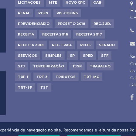
LICITAÇÕES
MTE
NOVO CPC
OAB
Ba
PENAL
PGFN
PIS-COFINS
CE
PREVIDENCIÁRIO
PROJETO 2018
REC. JUD.
RECEITA
RECEITA 2016
RECEITA 2017
RECEITA 2018
REF. TRAB.
REFIS
SENADO
SERVIÇOS
SIMPLES
SP
SPED
STF
Si
Co
STJ
TERCEIRIZAÇÃO
TJSP
TRABALHO
as
TRF-1
TRF-3
TRIBUTOS
TRT-MG
Ca
Ri
TRT-SP
TST
experiência de navegação no site. Recomendamos e leitura da nossa Polí