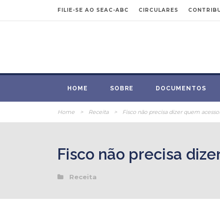
FILIE-SE AO SEAC-ABC
CIRCULARES
CONTRIBU
HOME
SOBRE
DOCUMENTOS
Home
>
Receita
>
Fisco não precisa dizer quem acesso
Fisco não precisa diz
Receita