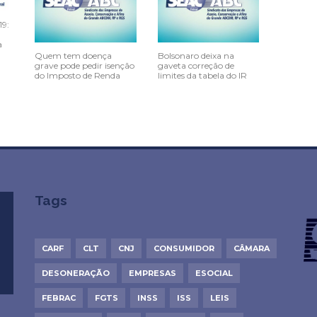
19:
a
Quem tem doença
Bolsonaro deixa na
grave pode pedir isenção
gaveta correção de
do Imposto de Renda
limites da tabela do IR
Tags
CARF
CLT
CNJ
CONSUMIDOR
CÂMARA
DESONERAÇÃO
EMPRESAS
ESOCIAL
FEBRAC
FGTS
INSS
ISS
LEIS