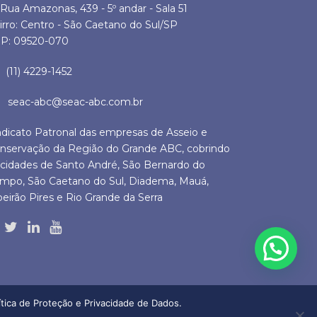
Rua Amazonas, 439 - 5º andar - Sala 51
irro: Centro - São Caetano do Sul/SP
P: 09520-070
(11) 4229-1452
seac-abc@seac-abc.com.br
ndicato Patronal das empresas de Asseio e
nservação da Região do Grande ABC, cobrindo
 cidades de Santo André, São Bernardo do
mpo, São Caetano do Sul, Diadema, Mauá,
beirão Pires e Rio Grande da Serra
tica de Proteção e Privacidade de Dados.