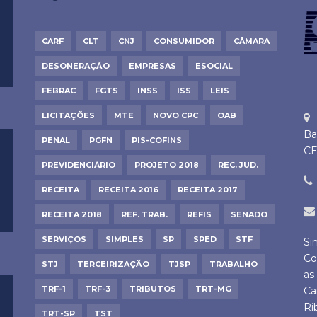
CARF
CLT
CNJ
CONSUMIDOR
CÂMARA
DESONERAÇÃO
EMPRESAS
ESOCIAL
FEBRAC
FGTS
INSS
ISS
LEIS
LICITAÇÕES
MTE
NOVO CPC
OAB
Ba
PENAL
PGFN
PIS-COFINS
CE
PREVIDENCIÁRIO
PROJETO 2018
REC. JUD.
RECEITA
RECEITA 2016
RECEITA 2017
RECEITA 2018
REF. TRAB.
REFIS
SENADO
SERVIÇOS
SIMPLES
SP
SPED
STF
Si
Co
STJ
TERCEIRIZAÇÃO
TJSP
TRABALHO
as
TRF-1
TRF-3
TRIBUTOS
TRT-MG
Ca
Ri
TRT-SP
TST