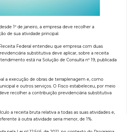
desde 1º de janeiro, a empresa deve recolher a
ão de sua atividade principal.
da Receita Federal entendeu que empresa com duas
evidenciária substitutiva deve aplicar, sobre a receita
entendimento está na Solução de Consulta nº 19, publicada
pal a execução de obras de terraplenagem e, como
unicipal e outros serviços. O Fisco estabeleceu, por meio
eve recolher a contribuição previdenciária substitutiva
lo a receita bruta relativa a todas as suas atividades e,
eferente à outra atividade seria menor, de 1%.
riada pela Lei nº 12.546, de 2011, no contexto do Programa