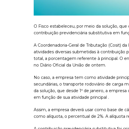
O Fisco estabeleceu, por meio da solução, que 
contribuição previdenciária substitutiva em funç
A Coordenadoria-Geral de Tributação (Cosit) 
atividades diversas submetidas à contribuição pr
total, a porcentagem referente à principal. O 
no Diário Oficial da União de ontem.
No caso, a empresa tem como atividade princi
secundárias, o transporte rodoviário de carga m
da solução, que desde 1º de janeiro, a empresa d
em função de sua atividade principal .
Assim, a empresa deverá usar como base de cálcu
como alíquota, o percentual de 2%. A alíquota r
A contribuição previdenciária substitutiva foi c