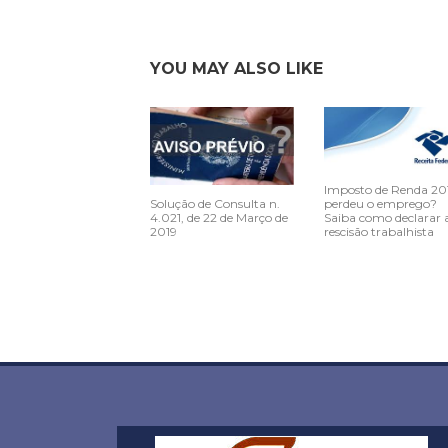
YOU MAY ALSO LIKE
Imposto de Renda 20
Solução de Consulta n.
perdeu o emprego?
4.021, de 22 de Março de
Saiba como declarar 
2019
rescisão trabalhista