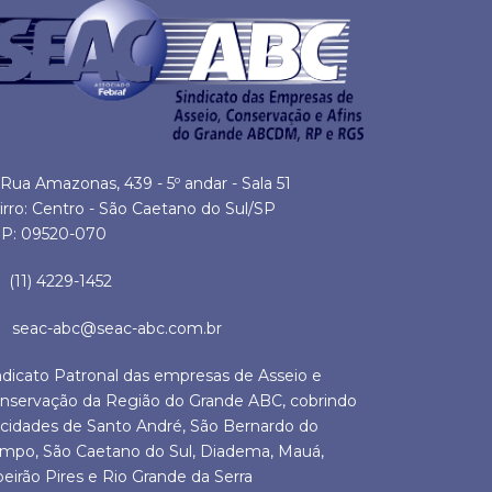
Rua Amazonas, 439 - 5º andar - Sala 51
irro: Centro - São Caetano do Sul/SP
P: 09520-070
(11) 4229-1452
seac-abc@seac-abc.com.br
ndicato Patronal das empresas de Asseio e
nservação da Região do Grande ABC, cobrindo
 cidades de Santo André, São Bernardo do
mpo, São Caetano do Sul, Diadema, Mauá,
beirão Pires e Rio Grande da Serra