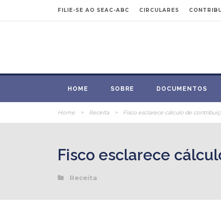
FILIE-SE AO SEAC-ABC
CIRCULARES
CONTRIBU
HOME
SOBRE
DOCUMENTOS
Home
>
Receita
>
Fisco esclarece cálculo de contribui
Fisco esclarece cálcul
Receita