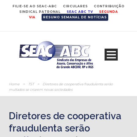
FILIE-SE AO SEAC-ABC
CIRCULARES
CONTRIBUIÇÃO
SINDICAL PATRONAL
SEAC ABC TV
SEGUNDA
VIA
RESUMO SEMANAL DE NOTÍCIAS
Home
>
TST
>
Diretores de cooperativa fraudulenta serão
multados se criarem novas sociedades
Diretores de cooperativa
fraudulenta serão