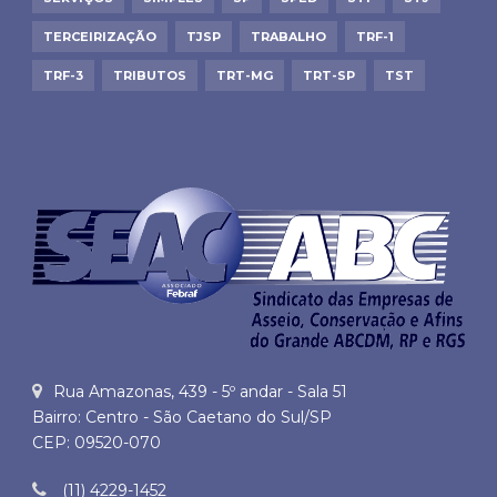
TERCEIRIZAÇÃO
TJSP
TRABALHO
TRF-1
TRF-3
TRIBUTOS
TRT-MG
TRT-SP
TST
Rua Amazonas, 439 - 5º andar - Sala 51
Bairro: Centro - São Caetano do Sul/SP
CEP: 09520-070
(11) 4229-1452