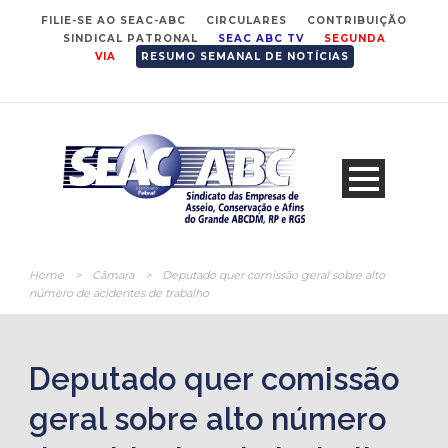
FILIE-SE AO SEAC-ABC
CIRCULARES
CONTRIBUIÇÃO
SINDICAL PATRONAL
SEAC ABC TV
SEGUNDA
VIA
RESUMO SEMANAL DE NOTÍCIAS
Home
>
Câmara
>
Deputado quer comissão geral sobre alto
número de acidentes de trabalho
Deputado quer comissão
geral sobre alto número