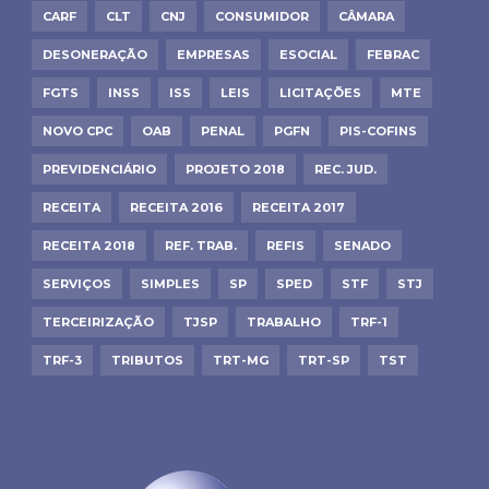
CARF
CLT
CNJ
CONSUMIDOR
CÂMARA
DESONERAÇÃO
EMPRESAS
ESOCIAL
FEBRAC
FGTS
INSS
ISS
LEIS
LICITAÇÕES
MTE
NOVO CPC
OAB
PENAL
PGFN
PIS-COFINS
PREVIDENCIÁRIO
PROJETO 2018
REC. JUD.
RECEITA
RECEITA 2016
RECEITA 2017
RECEITA 2018
REF. TRAB.
REFIS
SENADO
SERVIÇOS
SIMPLES
SP
SPED
STF
STJ
TERCEIRIZAÇÃO
TJSP
TRABALHO
TRF-1
TRF-3
TRIBUTOS
TRT-MG
TRT-SP
TST