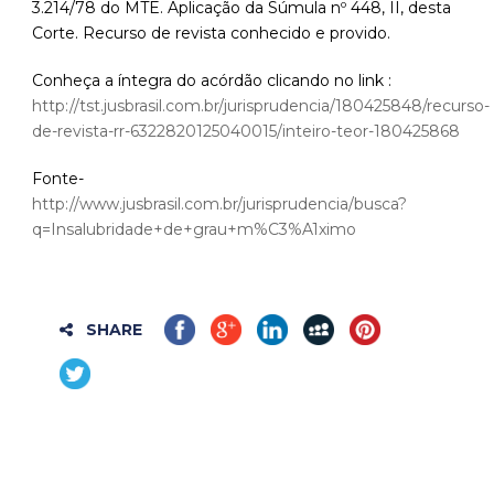
3.214/78 do MTE. Aplicação da Súmula nº 448, II, desta
Corte. Recurso de revista conhecido e provido.
Conheça a íntegra do acórdão clicando no link :
http://tst.jusbrasil.com.br/jurisprudencia/180425848/recurso-
de-revista-rr-6322820125040015/inteiro-teor-180425868
Fonte-
http://www.jusbrasil.com.br/jurisprudencia/busca?
q=Insalubridade+de+grau+m%C3%A1ximo
SHARE