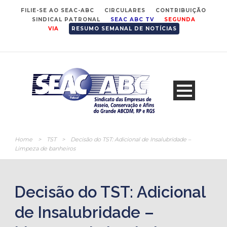
FILIE-SE AO SEAC-ABC
CIRCULARES
CONTRIBUIÇÃO
SINDICAL PATRONAL
SEAC ABC TV
SEGUNDA
VIA
RESUMO SEMANAL DE NOTÍCIAS
Home
>
TST
>
Decisão do TST: Adicional de Insalubridade –
Limpeza de banheiros
Decisão do TST: Adicional
de Insalubridade –