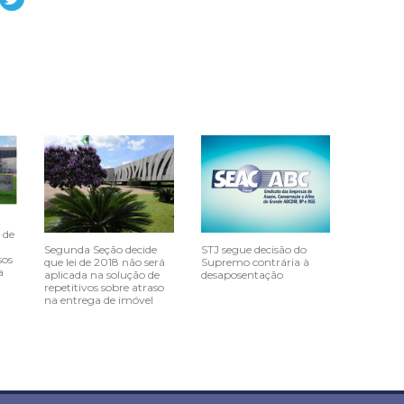
 de
Segunda Seção decide
STJ segue decisão do
sos
que lei de 2018 não será
Supremo contrária à
a
aplicada na solução de
desaposentação
repetitivos sobre atraso
na entrega de imóvel