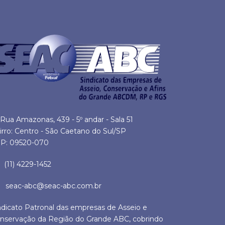
Rua Amazonas, 439 - 5º andar - Sala 51
irro: Centro - São Caetano do Sul/SP
P: 09520-070
(11) 4229-1452
seac-abc@seac-abc.com.br
ndicato Patronal das empresas de Asseio e
nservação da Região do Grande ABC, cobrindo