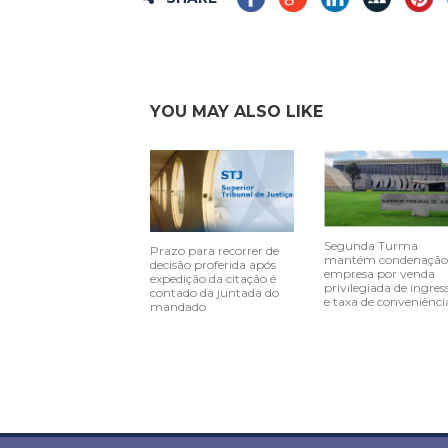
YOU MAY ALSO LIKE
Segunda Turma
Prazo para recorrer de
mantém condenação
decisão proferida após
empresa por venda
expedição da citação é
privilegiada de ingres
contado da juntada do
e taxa de conveniênci
mandado