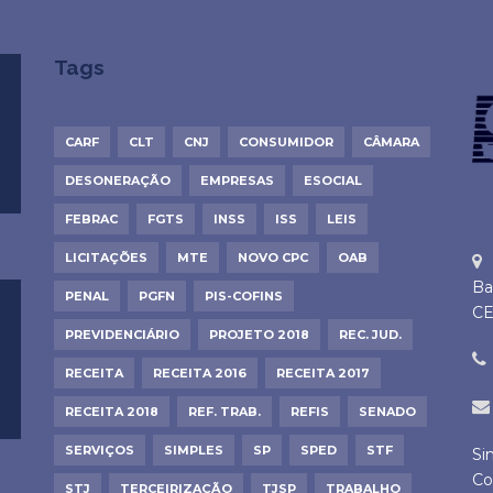
Tags
CARF
CLT
CNJ
CONSUMIDOR
CÂMARA
DESONERAÇÃO
EMPRESAS
ESOCIAL
FEBRAC
FGTS
INSS
ISS
LEIS
LICITAÇÕES
MTE
NOVO CPC
OAB
Ba
PENAL
PGFN
PIS-COFINS
CE
PREVIDENCIÁRIO
PROJETO 2018
REC. JUD.
RECEITA
RECEITA 2016
RECEITA 2017
RECEITA 2018
REF. TRAB.
REFIS
SENADO
SERVIÇOS
SIMPLES
SP
SPED
STF
Si
Co
STJ
TERCEIRIZAÇÃO
TJSP
TRABALHO