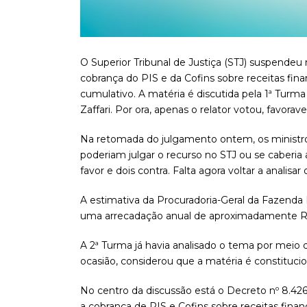
O Superior Tribunal de Justiça (STJ) suspendeu
cobrança do PIS e da Cofins sobre receitas fi
cumulativo. A matéria é discutida pela 1ª Tu
Zaffari. Por ora, apenas o relator votou, favora
Na retomada do julgamento ontem, os ministros
poderiam julgar o recurso no STJ ou se caberia 
favor e dois contra. Falta agora voltar a analisar 
A estimativa da Procuradoria-Geral da Fazenda 
uma arrecadação anual de aproximadamente R$
A 2ª Turma já havia analisado o tema por meio d
ocasião, considerou que a matéria é constitucio
No centro da discussão está o Decreto nº 8.42
a cobrança de PIS e Cofins sobre receitas fina