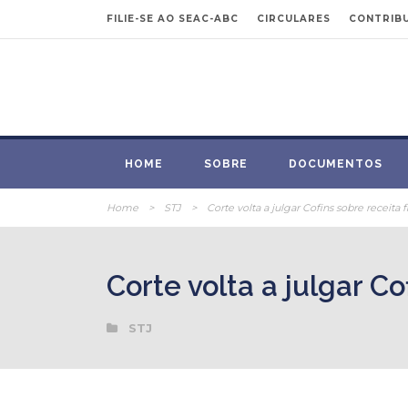
FILIE-SE AO SEAC-ABC
CIRCULARES
CONTRIBU
HOME
SOBRE
DOCUMENTOS
Home
>
STJ
>
Corte volta a julgar Cofins sobre receita 
Corte volta a julgar Co
STJ