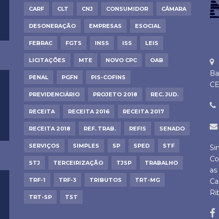
CARF
CLT
CNJ
CONSUMIDOR
CÂMARA
DESONERAÇÃO
EMPRESAS
ESOCIAL
FEBRAC
FGTS
INSS
ISS
LEIS
LICITAÇÕES
MTE
NOVO CPC
OAB
Ba
PENAL
PGFN
PIS-COFINS
CE
PREVIDENCIÁRIO
PROJETO 2018
REC. JUD.
RECEITA
RECEITA 2016
RECEITA 2017
RECEITA 2018
REF. TRAB.
REFIS
SENADO
SERVIÇOS
SIMPLES
SP
SPED
STF
Si
Co
STJ
TERCEIRIZAÇÃO
TJSP
TRABALHO
as
TRF-1
TRF-3
TRIBUTOS
TRT-MG
Ca
Ri
TRT-SP
TST