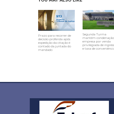
YOU MAY ALSO LIKE
Segunda Turma
Prazo para recorrer de
mantém condenação
decisão proferida após
empresa por venda
expedição da citação é
privilegiada de ingres
contado da juntada do
e taxa de conveniênci
mandado