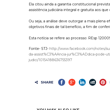
Ela citou ainda a garantia constitucional previst
assistência judiciária integral e gratuita aos q
Ou seja, a análise deve outorgar a mais plena ef
objetivos finais de tal benefício, a fim de confe
Esta notícia se refere ao processo: REsp 12000
Fonte- STJ-
http://www.facebook.com/notes/sup
da-assist%C3%AAncia-jur%C3%ADdica-pode-util
judici/10154188636755397
SHARE