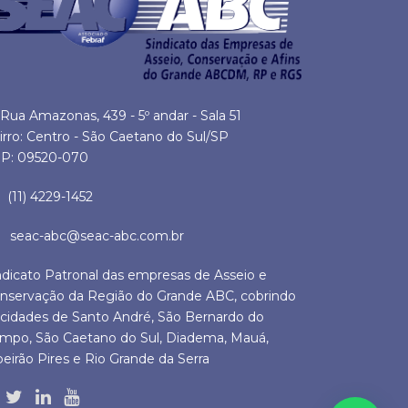
Rua Amazonas, 439 - 5º andar - Sala 51
irro: Centro - São Caetano do Sul/SP
P: 09520-070
(11) 4229-1452
seac-abc@seac-abc.com.br
ndicato Patronal das empresas de Asseio e
nservação da Região do Grande ABC, cobrindo
 cidades de Santo André, São Bernardo do
mpo, São Caetano do Sul, Diadema, Mauá,
beirão Pires e Rio Grande da Serra