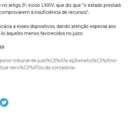
a no artigo 5º, inciso LXXIV, que diz que “o estado prestará
ue comprovarem a insuficiência de recursos”.
icácia a esses dispositivos, dando atenção especial aos
ri-lo àqueles menos favorecidos no juízo.
99
erior-tribunal-de-justi%C3%A7a-stj/benefici%C3%A1rio-
izar-servi%C3%A7os-da-contadoria-