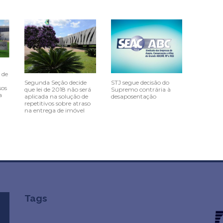
 de
Segunda Seção decide
STJ segue decisão do
sos
que lei de 2018 não será
Supremo contrária à
a
aplicada na solução de
desaposentação
repetitivos sobre atraso
na entrega de imóvel
Tags