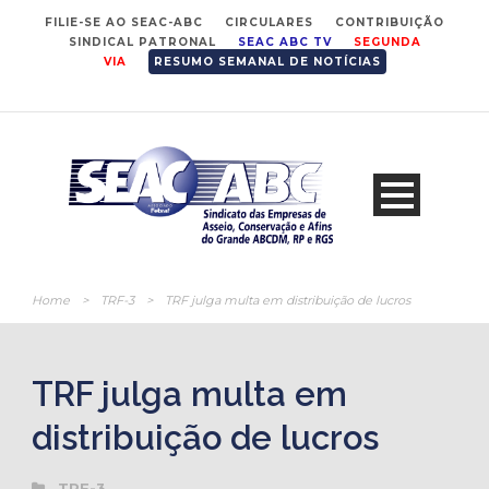
FILIE-SE AO SEAC-ABC
CIRCULARES
CONTRIBUIÇÃO
SINDICAL PATRONAL
SEAC ABC TV
SEGUNDA
VIA
RESUMO SEMANAL DE NOTÍCIAS
Home
>
TRF-3
>
TRF julga multa em distribuição de lucros
TRF julga multa em
distribuição de lucros
TRF-3