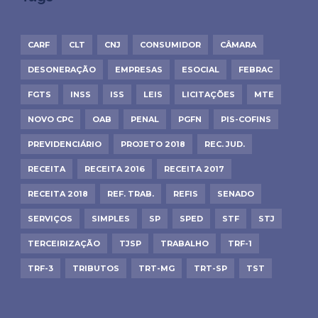
CARF
CLT
CNJ
CONSUMIDOR
CÂMARA
DESONERAÇÃO
EMPRESAS
ESOCIAL
FEBRAC
FGTS
INSS
ISS
LEIS
LICITAÇÕES
MTE
NOVO CPC
OAB
PENAL
PGFN
PIS-COFINS
PREVIDENCIÁRIO
PROJETO 2018
REC. JUD.
RECEITA
RECEITA 2016
RECEITA 2017
RECEITA 2018
REF. TRAB.
REFIS
SENADO
SERVIÇOS
SIMPLES
SP
SPED
STF
STJ
TERCEIRIZAÇÃO
TJSP
TRABALHO
TRF-1
TRF-3
TRIBUTOS
TRT-MG
TRT-SP
TST