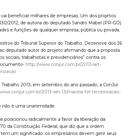
e vai beneficiar milhares de empresas. Um dos projetos
330/2012, de autoria do deputado Sandro Mabel (PR-GO).
dades e funções de qualquer empresa, pública ou privada.
stros do Tribunal Superior do Trabalho. Dezenove dos 26
o deputado autor do projeto afirmando que a proposta
s sociais, trabalhistas e previdenciários” contra os
o documento-
http://www.conjur.com.br/2013-set-
irizacao
o Trabalho 2013, em setembro do ano passado, a ConJur
/www.conjur.com.br/2013-set-13/maioria-tst-terceirizacao-
ção não é uma unanimidade.
 posicionou radicalmente a favor da liberação da
170 da Constituição Federal, que diz que a ordem
só tem um significado: os empresários devem gerir seus