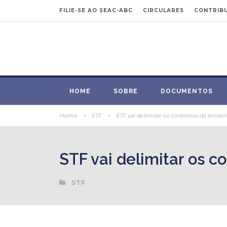
FILIE-SE AO SEAC-ABC
CIRCULARES
CONTRIBU
HOME
SOBRE
DOCUMENTOS
Home
>
STF
>
STF vai delimitar os contornos da tercei
STF vai delimitar os c
STF