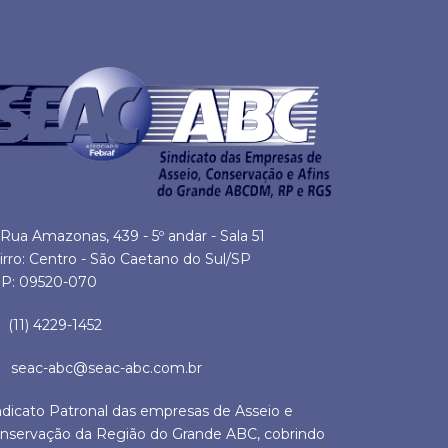
Rua Amazonas, 439 - 5º andar - Sala 51
irro: Centro - São Caetano do Sul/SP
P: 09520-070
(11) 4229-1452
seac-abc@seac-abc.com.br
ndicato Patronal das empresas de Asseio e
nservação da Região do Grande ABC, cobrindo