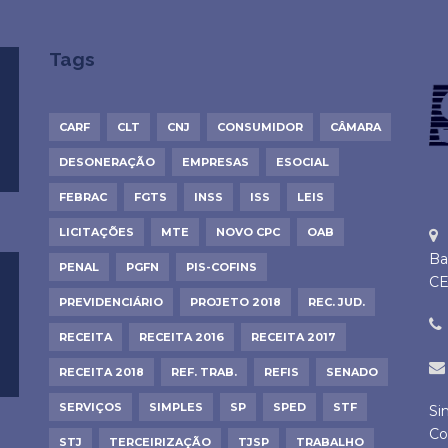
Tags
CARF
CLT
CNJ
CONSUMIDOR
CÂMARA
DESONERAÇÃO
EMPRESAS
ESOCIAL
FEBRAC
FGTS
INSS
ISS
LEIS
LICITAÇÕES
MTE
NOVO CPC
OAB
Ba
PENAL
PGFN
PIS-COFINS
CE
PREVIDENCIÁRIO
PROJETO 2018
REC. JUD.
RECEITA
RECEITA 2016
RECEITA 2017
RECEITA 2018
REF. TRAB.
REFIS
SENADO
SERVIÇOS
SIMPLES
SP
SPED
STF
Si
Co
STJ
TERCEIRIZAÇÃO
TJSP
TRABALHO