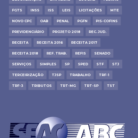
FGTS
INSS
ISS
LEIS
LICITAÇÕES
MTE
NOVO CPC
OAB
PENAL
PGFN
PIS-COFINS
PREVIDENCIÁRIO
PROJETO 2018
REC. JUD.
RECEITA
RECEITA 2016
RECEITA 2017
RECEITA 2018
REF. TRAB.
REFIS
SENADO
SERVIÇOS
SIMPLES
SP
SPED
STF
STJ
TERCEIRIZAÇÃO
TJSP
TRABALHO
TRF-1
TRF-3
TRIBUTOS
TRT-MG
TRT-SP
TST