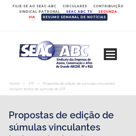
FILIE-SE AO SEAC-ABC
CIRCULARES
CONTRIBUIÇÃO
SINDICAL PATRONAL
SEAC ABC TV
SEGUNDA
VIA
RESUMO SEMANAL DE NOTÍCIAS
Home
>
STF
>
Propostas de edição de súmulas vinculantes
incluem textos de súmulas do STF
Propostas de edição de
súmulas vinculantes