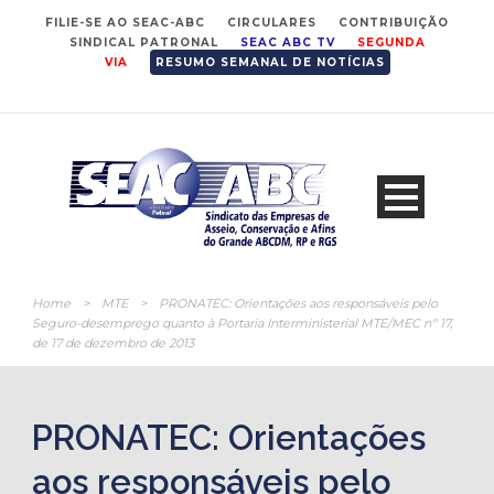
FILIE-SE AO SEAC-ABC
CIRCULARES
CONTRIBUIÇÃO
SINDICAL PATRONAL
SEAC ABC TV
SEGUNDA
VIA
RESUMO SEMANAL DE NOTÍCIAS
Home
>
MTE
>
PRONATEC: Orientações aos responsáveis pelo
Seguro-desemprego quanto à Portaria Interministerial MTE/MEC nº 17,
de 17 de dezembro de 2013
PRONATEC: Orientações
aos responsáveis pelo