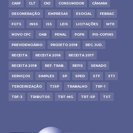
CARF
CLT
CNJ
CONSUMIDOR
CÂMARA
DESONERAÇÃO
EMPRESAS
ESOCIAL
FEBRAC
FGTS
INSS
ISS
LEIS
LICITAÇÕES
MTE
NOVO CPC
OAB
PENAL
PGFN
PIS-COFINS
PREVIDENCIÁRIO
PROJETO 2018
REC. JUD.
RECEITA
RECEITA 2016
RECEITA 2017
RECEITA 2018
REF. TRAB.
REFIS
SENADO
SERVIÇOS
SIMPLES
SP
SPED
STF
STJ
TERCEIRIZAÇÃO
TJSP
TRABALHO
TRF-1
TRF-3
TRIBUTOS
TRT-MG
TRT-SP
TST