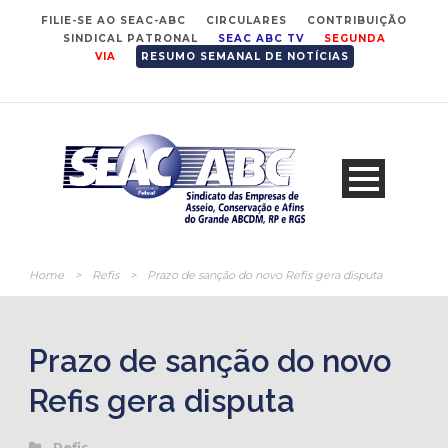
FILIE-SE AO SEAC-ABC
CIRCULARES
CONTRIBUIÇÃO
SINDICAL PATRONAL
SEAC ABC TV
SEGUNDA
VIA
RESUMO SEMANAL DE NOTÍCIAS
Home
>
Refis
>
Prazo de sanção do novo Refis gera disputa
Prazo de sanção do novo
Refis gera disputa
Refis