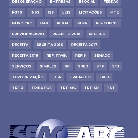
DESONERAÇÃO
EMPRESAS
ESOCIAL
FEBRAC
FGTS
INSS
ISS
LEIS
LICITAÇÕES
MTE
NOVO CPC
OAB
PENAL
PGFN
PIS-COFINS
PREVIDENCIÁRIO
PROJETO 2018
REC. JUD.
RECEITA
RECEITA 2016
RECEITA 2017
RECEITA 2018
REF. TRAB.
REFIS
SENADO
SERVIÇOS
SIMPLES
SP
SPED
STF
STJ
TERCEIRIZAÇÃO
TJSP
TRABALHO
TRF-1
TRF-3
TRIBUTOS
TRT-MG
TRT-SP
TST