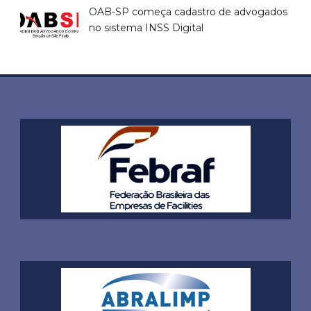
OAB-SP começa cadastro de advogados
no sistema INSS Digital