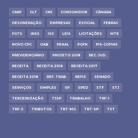
CARF
CLT
CNJ
CONSUMIDOR
CÂMARA
DESONERAÇÃO
EMPRESAS
ESOCIAL
FEBRAC
FGTS
INSS
ISS
LEIS
LICITAÇÕES
MTE
NOVO CPC
OAB
PENAL
PGFN
PIS-COFINS
PREVIDENCIÁRIO
PROJETO 2018
REC. JUD.
RECEITA
RECEITA 2016
RECEITA 2017
RECEITA 2018
REF. TRAB.
REFIS
SENADO
SERVIÇOS
SIMPLES
SP
SPED
STF
STJ
TERCEIRIZAÇÃO
TJSP
TRABALHO
TRF-1
TRF-3
TRIBUTOS
TRT-MG
TRT-SP
TST