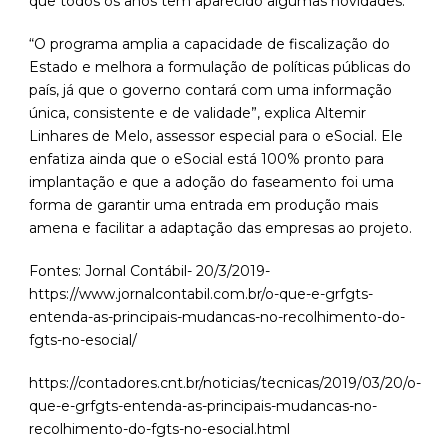
que todos os anos têm aparecido algumas novidades.
“O programa amplia a capacidade de fiscalização do
Estado e melhora a formulação de políticas públicas do
país, já que o governo contará com uma informação
única, consistente e de validade”, explica Altemir
Linhares de Melo, assessor especial para o eSocial. Ele
enfatiza ainda que o eSocial está 100% pronto para
implantação e que a adoção do faseamento foi uma
forma de garantir uma entrada em produção mais
amena e facilitar a adaptação das empresas ao projeto.
Fontes: Jornal Contábil- 20/3/2019-
https://www.jornalcontabil.com.br/o-que-e-grfgts-
entenda-as-principais-mudancas-no-recolhimento-do-
fgts-no-esocial/
https://contadores.cnt.br/noticias/tecnicas/2019/03/20/o-
que-e-grfgts-entenda-as-principais-mudancas-no-
recolhimento-do-fgts-no-esocial.html