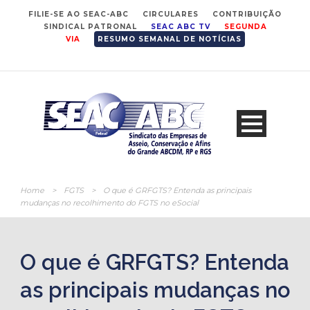
FILIE-SE AO SEAC-ABC
CIRCULARES
CONTRIBUIÇÃO
SINDICAL PATRONAL
SEAC ABC TV
SEGUNDA
VIA
RESUMO SEMANAL DE NOTÍCIAS
Home
>
FGTS
>
O que é GRFGTS? Entenda as principais
mudanças no recolhimento do FGTS no eSocial
O que é GRFGTS? Entenda
as principais mudanças no