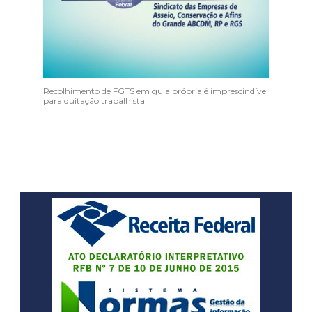
Recolhimento de FGTS em guia própria é imprescindível
para quitação trabalhista