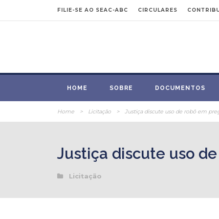
FILIE-SE AO SEAC-ABC
CIRCULARES
CONTRIBU
HOME
SOBRE
DOCUMENTOS
Home
>
Licitação
>
Justiça discute uso de robô em pre
Justiça discute uso d
Licitação