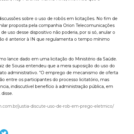
 discussões sobre o uso de robôs em licitações. No fim de
o similar proposta pela companhia Orion Telecomunicações
e uso desse dispositivo não poderia, por si só, anular o
tão é anterior à IN que regulamenta o tempo mínimo
imo lance dado em uma licitação do Ministério da Saúde.
Luiz de Sousa entendeu que a mera suposição do uso do
ato administrativo. “O emprego de mecanismo de oferta
 entre os participantes do processo licitatório, mas
cia, indiscutível benefício à administração pública, em
 disse.
sin.com.br/justia-discute-uso-de-rob-em-prego-eletrnico/