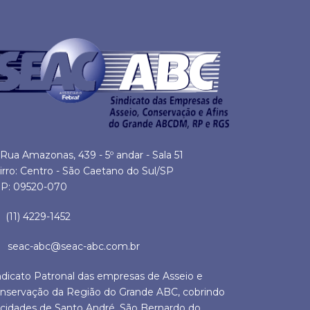
Rua Amazonas, 439 - 5º andar - Sala 51
irro: Centro - São Caetano do Sul/SP
P: 09520-070
(11) 4229-1452
seac-abc@seac-abc.com.br
ndicato Patronal das empresas de Asseio e
nservação da Região do Grande ABC, cobrindo
 cidades de Santo André, São Bernardo do