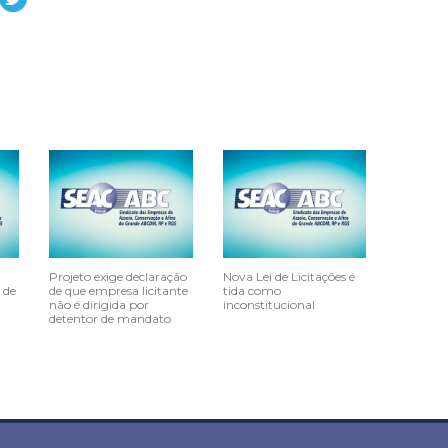
Projeto exige declaração
Nova Lei de Licitações é
 de
de que empresa licitante
tida como
não é dirigida por
inconstitucional
detentor de mandato