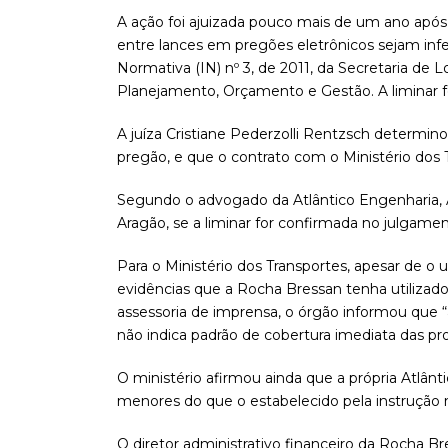
A ação foi ajuizada pouco mais de um ano após
entre lances em pregões eletrônicos sejam infer
Normativa (IN) nº 3, de 2011, da Secretaria de 
Planejamento, Orçamento e Gestão. A liminar f
A juíza Cristiane Pederzolli Rentzsch determin
pregão, e que o contrato com o Ministério dos T
Segundo o advogado da Atlântico Engenharia, 
Aragão, se a liminar for confirmada no julgament
Para o Ministério dos Transportes, apesar de o u
evidências que a Rocha Bressan tenha utilizado
assessoria de imprensa, o órgão informou que “
não indica padrão de cobertura imediata das pr
O ministério afirmou ainda que a própria Atlân
menores do que o estabelecido pela instrução 
O diretor administrativo financeiro da Rocha B