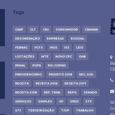
Tags
CARF
CLT
CNJ
CONSUMIDOR
CÂMARA
DESONERAÇÃO
EMPRESAS
ESOCIAL
FEBRAC
FGTS
INSS
ISS
LEIS
LICITAÇÕES
MTE
NOVO CPC
OAB
Ba
PENAL
PGFN
PIS-COFINS
CE
PREVIDENCIÁRIO
PROJETO 2018
REC. JUD.
RECEITA
RECEITA 2016
RECEITA 2017
RECEITA 2018
REF. TRAB.
REFIS
SENADO
SERVIÇOS
SIMPLES
SP
SPED
STF
Si
Co
STJ
TERCEIRIZAÇÃO
TJSP
TRABALHO
as