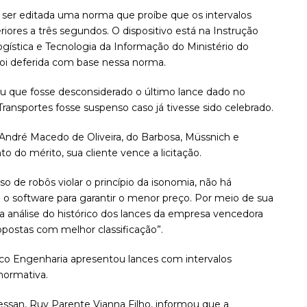
 ser editada uma norma que proíbe que os intervalos
iores a três segundos. O dispositivo está na Instrução
Logística e Tecnologia da Informação do Ministério do
oi deferida com base nessa norma.
ou que fosse desconsiderado o último lance dado no
ransportes fosse suspenso caso já tivesse sido celebrado.
André Macedo de Oliveira, do Barbosa, Müssnich e
o do mérito, sua cliente vence a licitação.
so de robôs violar o princípio da isonomia, não há
 o software para garantir o menor preço. Por meio de sua
a análise do histórico dos lances da empresa vencedora
opostas com melhor classificação”.
tico Engenharia apresentou lances com intervalos
normativa.
ressan, Ruy Parente Vianna Filho, informou que a