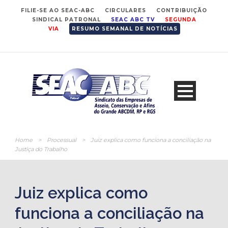
FILIE-SE AO SEAC-ABC
CIRCULARES
CONTRIBUIÇÃO
SINDICAL PATRONAL
SEAC ABC TV
SEGUNDA
VIA
RESUMO SEMANAL DE NOTÍCIAS
Home
>
Processual
>
Juiz explica como funciona a conciliação na
Justiça do Trabalho
Juiz explica como
funciona a conciliação na