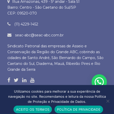
Rua Amazonas, 439 - 5º andar - Sala 51
Bairro: Centro - São Caetano do Sul/SP
CEP: 09520-070
(11) 4229-1452
seac-abc@seac-abc.com.br
Sindicato Patronal das empresas de Asseio e
Conservação da Região do Grande ABC, cobrindo as
cidades de Santo André, São Bernardo do Campo, São
Caetano do Sul, Diadema, Mauá, Ribeirão Pires e Rio
Grande da Serra
Utilizamos cookies para melhorar a sua experiência de
navegação no site. Recomendamos e leitura da nossa Política
de Proteção e Privacidade de Dados.
Copyright © 2026 SEAC ABC - Todos os direitos autorais reservados
ACEITO OS TERMOS
POLÍTICA DE PRIVACIDADE
by
BLD DO BRASIL SERVIÇOS DE INTERNET LTDA.