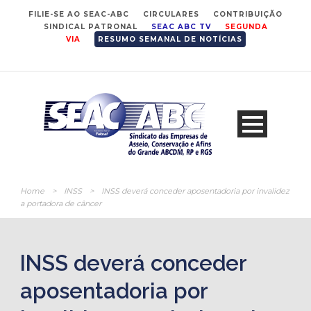
FILIE-SE AO SEAC-ABC
CIRCULARES
CONTRIBUIÇÃO
SINDICAL PATRONAL
SEAC ABC TV
SEGUNDA
VIA
RESUMO SEMANAL DE NOTÍCIAS
Home
>
INSS
>
INSS deverá conceder aposentadoria por invalidez
a portadora de câncer
INSS deverá conceder
aposentadoria por