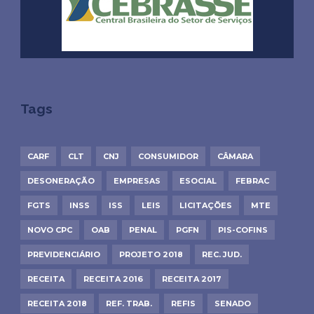
Tags
CARF
CLT
CNJ
CONSUMIDOR
CÂMARA
DESONERAÇÃO
EMPRESAS
ESOCIAL
FEBRAC
FGTS
INSS
ISS
LEIS
LICITAÇÕES
MTE
NOVO CPC
OAB
PENAL
PGFN
PIS-COFINS
PREVIDENCIÁRIO
PROJETO 2018
REC. JUD.
RECEITA
RECEITA 2016
RECEITA 2017
RECEITA 2018
REF. TRAB.
REFIS
SENADO