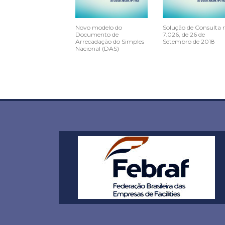
Novo modelo do
Solução de Consulta 
Documento de
7.026, de 26 de
Arrecadação do Simples
Setembro de 2018
Nacional (DAS)