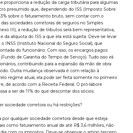
me proporciona a redução da carga tributária para algumas
 lucro presumido que, dependendo do ISS (Imposto Sobre
7,33% sobre o faturamento bruto, sem contar com o
 das sociedades corretoras de seguros no Simples
xo III), a redução de tributos será bem representativa,
a alíquota do ISS a que ela está sujeita. Deve-se levar
 o INSS (Instituto Nacional do Seguro Social), que
contada do funcionário. Com isso, os encargos pagos
(Fundo de Garantia do Tempo de Serviço). Tudo isso irá
cionários, contribuindo para a expansão da mão de obra
do. Outra mudança observada é com relação à
 Pelo regime atual, ela pode ser feita somente no primeiro
, de acordo com a Receita Federal. O pró-labore
sa a ser de 11% do que descontar dos sócios.
r sociedade corretora ou há restrições?
a por qualquer sociedade corretora desde que esteja
ais como faturamento anual de até R$ 3,6 milhões, não
 dia com os impostos. Deve-se observar o artigo terceiro,