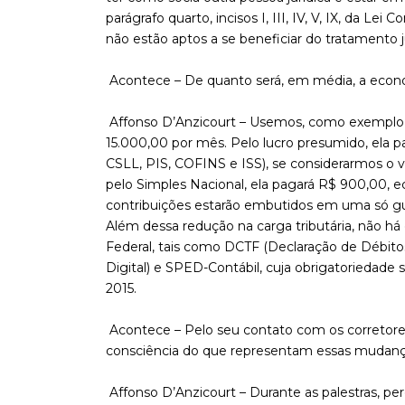
parágrafo quarto, incisos I, III, IV, V, IX, da L
não estão aptos a se beneficiar do tratamento j
Acontece – De quanto será, em média, a econo
Affonso D’Anzicourt – Usemos, como exemplo
15.000,00 por mês. Pelo lucro presumido, ela p
CSLL, PIS, COFINS e ISS), se considerarmos o 
pelo Simples Nacional, ela pagará R$ 900,00, 
contribuições estarão embutidos em uma só g
Além dessa redução na carga tributária, não h
Federal, tais como DCTF (Declaração de Débitos 
Digital) e SPED-Contábil, cuja obrigatoriedade 
2015.
Acontece – Pelo seu contato com os corretores, 
consciência do que representam essas mudanç
Affonso D’Anzicourt – Durante as palestras, pe