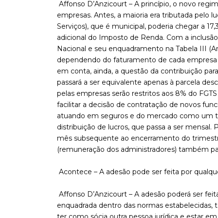
Affonso D’Anzicourt – A princípio, o novo regi
empresas. Antes, a maioria era tributada pelo
Serviços), que é municipal, poderia chegar a 1
adicional do Imposto de Renda. Com a inclusão
Nacional e seu enquadramento na Tabela III (Ane
dependendo do faturamento de cada empresa e d
em conta, ainda, a questão da contribuição para
passará a ser equivalente apenas à parcela des
pelas empresas serão restritos aos 8% do FGTS 
facilitar a decisão de contratação de novos fun
atuando em seguros e do mercado como um to
distribuição de lucros, que passa a ser mensal.
mês subsequente ao encerramento do trimestre
(remuneração dos administradores) também pas
Acontece – A adesão pode ser feita por qualque
Affonso D’Anzicourt – A adesão poderá ser feit
enquadrada dentro das normas estabelecidas, t
ter como sócia outra pessoa jurídica e estar em