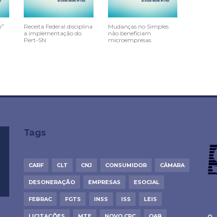
nº
Receita Federal disciplina
Mudanças no Simples
a implementação do
não beneficiam
Pert-SN
microempresas
Tags
CARF
CLT
CNJ
CONSUMIDOR
CÂMARA
DESONERAÇÃO
EMPRESAS
ESOCIAL
FEBRAC
FGTS
INSS
ISS
LEIS
LICITAÇÕES
MTE
NOVO CPC
OAB