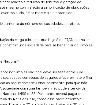
eja com relação à redução de tributos, à geração de
e até mesmo com relação à simplificação de obrigações
 eventos, tudo já fica mais claro e entendido.
 de aumento do número de sociedades corretoras
dução da carga tributária, que hoje é de 27,5% na maioria
que constituir uma sociedade para se beneficiar do Simples
es Nacional?
nto no Simples Nacional deve ser feita entre 3 de
s sociedades corretoras de seguros a fazerem até o final
car às seguradoras seu enquadramento, para que não
 sociedade corretora também não poderá ter dívida
 Nacional, INSS e ISS. Para tanto, deverá pagar ou
rtura do Refis da Crise, como esse parcelamento é
para dívidas até 2013. Caso tenha dívidas em 2014, a