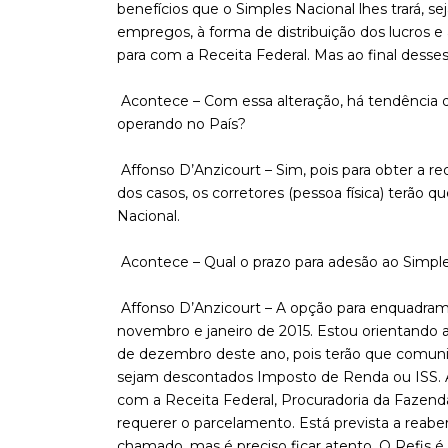
benefícios que o Simples Nacional lhes trará, s
empregos, à forma de distribuição dos lucros 
para com a Receita Federal. Mas ao final desses
Acontece – Com essa alteração, há tendência
operando no País?
Affonso D’Anzicourt – Sim, pois para obter a re
dos casos, os corretores (pessoa física) terão 
Nacional.
Acontece – Qual o prazo para adesão ao Simpl
Affonso D’Anzicourt – A opção para enquadrame
novembro e janeiro de 2015. Estou orientando a
de dezembro deste ano, pois terão que comuni
sejam descontados Imposto de Renda ou ISS. A
com a Receita Federal, Procuradoria da Fazenda
requerer o parcelamento. Está prevista a reabe
chamado, mas é preciso ficar atento. O Refis é 