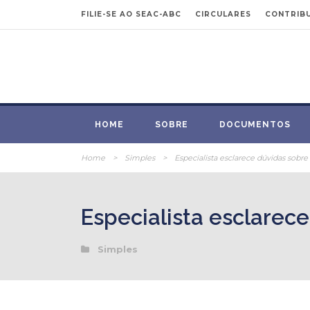
FILIE-SE AO SEAC-ABC
CIRCULARES
CONTRIBU
HOME
SOBRE
DOCUMENTOS
Home
>
Simples
>
Especialista esclarece dúvidas sobr
Especialista esclarec
Simples