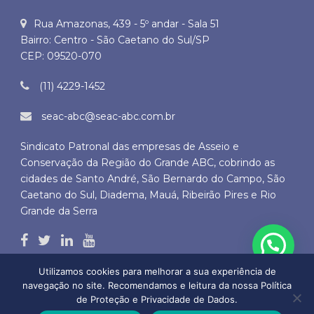
Rua Amazonas, 439 - 5º andar - Sala 51
Bairro: Centro - São Caetano do Sul/SP
CEP: 09520-070
(11) 4229-1452
seac-abc@seac-abc.com.br
Sindicato Patronal das empresas de Asseio e
Conservação da Região do Grande ABC, cobrindo as
cidades de Santo André, São Bernardo do Campo, São
Caetano do Sul, Diadema, Mauá, Ribeirão Pires e Rio
Grande da Serra
Utilizamos cookies para melhorar a sua experiência de
navegação no site. Recomendamos e leitura da nossa Política
de Proteção e Privacidade de Dados.
Copyright © 2026 SEAC ABC - Todos os direitos autorais reservados