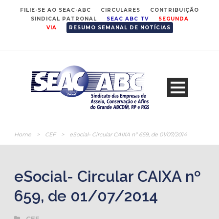
FILIE-SE AO SEAC-ABC
CIRCULARES
CONTRIBUIÇÃO
SINDICAL PATRONAL
SEAC ABC TV
SEGUNDA
VIA
RESUMO SEMANAL DE NOTÍCIAS
Home
>
CEF
>
eSocial- Circular CAIXA nº 659, de 01/07/2014
eSocial- Circular CAIXA nº
659, de 01/07/2014
CEF