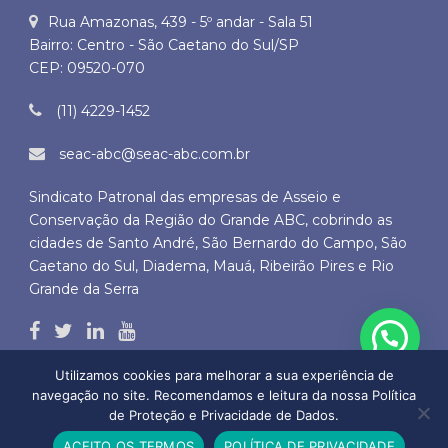
Rua Amazonas, 439 - 5º andar - Sala 51
Bairro: Centro - São Caetano do Sul/SP
CEP: 09520-070
(11) 4229-1452
seac-abc@seac-abc.com.br
Sindicato Patronal das empresas de Asseio e
Conservação da Região do Grande ABC, cobrindo as
cidades de Santo André, São Bernardo do Campo, São
Caetano do Sul, Diadema, Mauá, Ribeirão Pires e Rio
Grande da Serra
Utilizamos cookies para melhorar a sua experiência de
navegação no site. Recomendamos e leitura da nossa Política
de Proteção e Privacidade de Dados.
Copyright © 2026 SEAC ABC - Todos os direitos autorais reservados
ACEITO OS TERMOS
POLÍTICA DE PRIVACIDADE