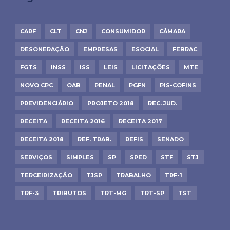
CARF
CLT
CNJ
CONSUMIDOR
CÂMARA
DESONERAÇÃO
EMPRESAS
ESOCIAL
FEBRAC
FGTS
INSS
ISS
LEIS
LICITAÇÕES
MTE
NOVO CPC
OAB
PENAL
PGFN
PIS-COFINS
PREVIDENCIÁRIO
PROJETO 2018
REC. JUD.
RECEITA
RECEITA 2016
RECEITA 2017
RECEITA 2018
REF. TRAB.
REFIS
SENADO
SERVIÇOS
SIMPLES
SP
SPED
STF
STJ
TERCEIRIZAÇÃO
TJSP
TRABALHO
TRF-1
TRF-3
TRIBUTOS
TRT-MG
TRT-SP
TST