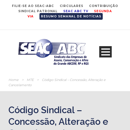
FILIE-SE AO SEAC-ABC
CIRCULARES
CONTRIBUIÇÃO
SINDICAL PATRONAL
SEAC ABC TV
SEGUNDA
VIA
RESUMO SEMANAL DE NOTÍCIAS
Home
>
MTE
>
Código Sindical – Concessão, Alteração e
Cancelamento
Código Sindical –
Concessão, Alteração e