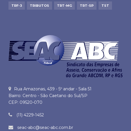
TRF-3
TRIBUTOS
TRT-MG
TRT-SP
TST
Rua Amazonas, 439 - 5º andar - Sala 51
Bairro: Centro - São Caetano do Sul/SP
CEP: 09520-070
(11) 4229-1452
seac-abc@seac-abc.com.br