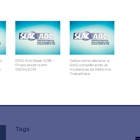
o
RAIS Ano Base 2018 –
Saiba como declarar a
Prazo encerra em
RAIS considerando as
e
05/04/2019
mudanças da Reforma
Trabalhista
Tags