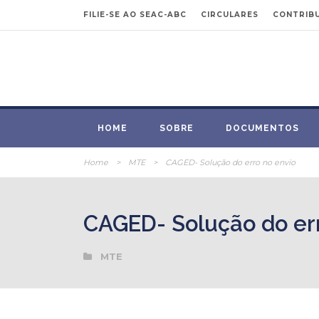
FILIE-SE AO SEAC-ABC
CIRCULARES
CONTRIBU
HOME
SOBRE
DOCUMENTOS
Home
>
MTE
>
CAGED- Solução do erro no envio
CAGED- Solução do err
MTE