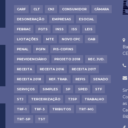
CARF
CLT
CNJ
CONSUMIDOR
CÂMARA
DESONERAÇÃO
EMPRESAS
ESOCIAL
FEBRAC
FGTS
INSS
ISS
LEIS
LICITAÇÕES
MTE
NOVO CPC
OAB
Ba
PENAL
PGFN
PIS-COFINS
CE
PREVIDENCIÁRIO
PROJETO 2018
REC. JUD.
RECEITA
RECEITA 2016
RECEITA 2017
RECEITA 2018
REF. TRAB.
REFIS
SENADO
SERVIÇOS
SIMPLES
SP
SPED
STF
Si
Co
STJ
TERCEIRIZAÇÃO
TJSP
TRABALHO
as
TRF-1
TRF-3
TRIBUTOS
TRT-MG
Ca
Ri
TRT-SP
TST