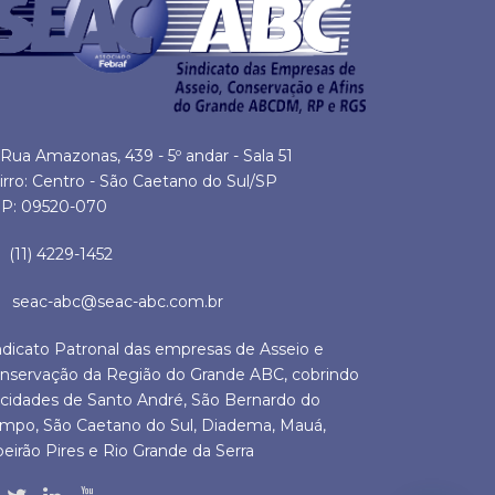
Rua Amazonas, 439 - 5º andar - Sala 51
irro: Centro - São Caetano do Sul/SP
P: 09520-070
(11) 4229-1452
seac-abc@seac-abc.com.br
ndicato Patronal das empresas de Asseio e
nservação da Região do Grande ABC, cobrindo
 cidades de Santo André, São Bernardo do
mpo, São Caetano do Sul, Diadema, Mauá,
beirão Pires e Rio Grande da Serra