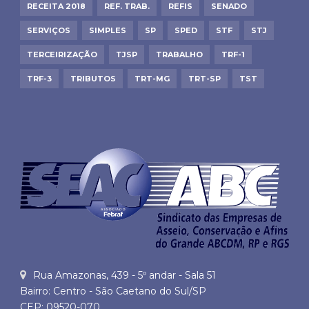
RECEITA 2018
REF. TRAB.
REFIS
SENADO
SERVIÇOS
SIMPLES
SP
SPED
STF
STJ
TERCEIRIZAÇÃO
TJSP
TRABALHO
TRF-1
TRF-3
TRIBUTOS
TRT-MG
TRT-SP
TST
Rua Amazonas, 439 - 5º andar - Sala 51
Bairro: Centro - São Caetano do Sul/SP
CEP: 09520-070