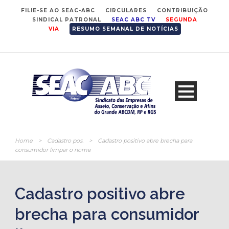
FILIE-SE AO SEAC-ABC
CIRCULARES
CONTRIBUIÇÃO
SINDICAL PATRONAL
SEAC ABC TV
SEGUNDA
VIA
RESUMO SEMANAL DE NOTÍCIAS
Home
>
Cadastro pos.
>
Cadastro positivo abre brecha para
consumidor limpar o nome
Cadastro positivo abre
brecha para consumidor