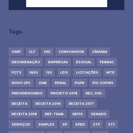
Tags
CARF
CLT
CNJ
CONSUMIDOR
CÂMARA
DESONERAÇÃO
EMPRESAS
ESOCIAL
FEBRAC
FGTS
INSS
ISS
LEIS
LICITAÇÕES
MTE
NOVO CPC
OAB
PENAL
PGFN
PIS-COFINS
PREVIDENCIÁRIO
PROJETO 2018
REC. JUD.
RECEITA
RECEITA 2016
RECEITA 2017
RECEITA 2018
REF. TRAB.
REFIS
SENADO
SERVIÇOS
SIMPLES
SP
SPED
STF
STJ