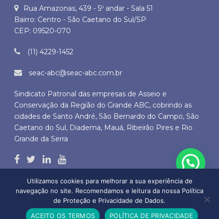
Rua Amazonas, 439 - 5º andar - Sala 51
Bairro: Centro - São Caetano do Sul/SP
CEP: 09520-070
(11) 4229-1452
seac-abc@seac-abc.com.br
Sindicato Patronal das empresas de Asseio e
Conservação da Região do Grande ABC, cobrindo as
cidades de Santo André, São Bernardo do Campo, São
Caetano do Sul, Diadema, Mauá, Ribeirão Pires e Rio
Grande da Serra
Utilizamos cookies para melhorar a sua experiência de
navegação no site. Recomendamos e leitura da nossa Política
de Proteção e Privacidade de Dados.
Copyright © 2026 SEAC ABC - Todos os direitos autorais reservados
ACEITO OS TERMOS
POLÍTICA DE PRIVACIDADE
by
BLD DO BRASIL SERVIÇOS DE INTERNET LTDA.