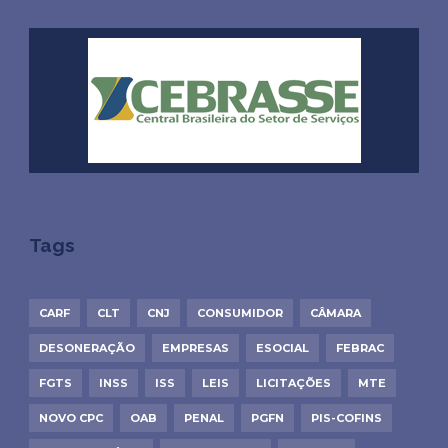
Tags
CARF
CLT
CNJ
CONSUMIDOR
CÂMARA
DESONERAÇÃO
EMPRESAS
ESOCIAL
FEBRAC
FGTS
INSS
ISS
LEIS
LICITAÇÕES
MTE
NOVO CPC
OAB
PENAL
PGFN
PIS-COFINS